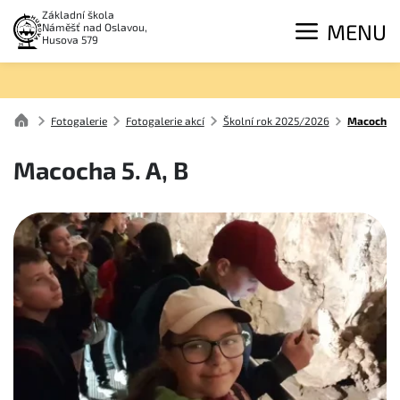
Základní škola
MENU
Náměšť nad Oslavou,
Husova 579
Fotogalerie
Fotogalerie akcí
Školní rok 2025/2026
Macocha 5
Macocha 5. A, B