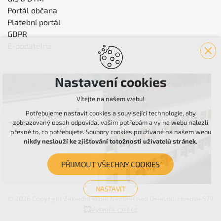
Portál občana
Platební portál
GDPR
E-podatelna
Nastavení cookies
Vítejte na našem webu!
Potřebujeme nastavit cookies a související technologie, aby
zobrazovaný obsah odpovídal vašim potřebám a vy na webu nalezli
přesně to, co potřebujete. Soubory cookies používané na našem webu
nikdy neslouží ke zjišťování totožnosti uživatelů stránek
.
PŘIJMOUT VŠECHNY COOKIES
NASTAVIT
© 2026 Copyright Základní škola Náměšť nad Oslavou, Husova 579
Technická cookies
Vytvořil xart.cz