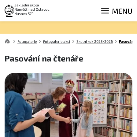
Základní škola
MENU
Náměšť nad Oslavou,
Husova 579
Fotogalerie
Fotogalerie akcí
Školní rok 2025/2026
Pasování 
Pasování na čtenáře