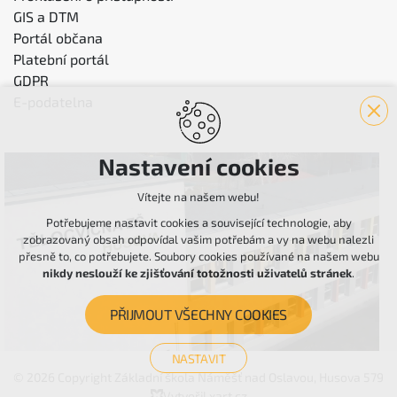
GIS a DTM
Portál občana
Platební portál
GDPR
E-podatelna
Nastavení cookies
Vítejte na našem webu!
Potřebujeme nastavit cookies a související technologie, aby
zobrazovaný obsah odpovídal vašim potřebám a vy na webu nalezli
přesně to, co potřebujete. Soubory cookies používané na našem webu
nikdy neslouží ke zjišťování totožnosti uživatelů stránek
.
PŘIJMOUT VŠECHNY COOKIES
NASTAVIT
© 2026 Copyright Základní škola Náměšť nad Oslavou, Husova 579
Technická cookies
Vytvořil xart.cz