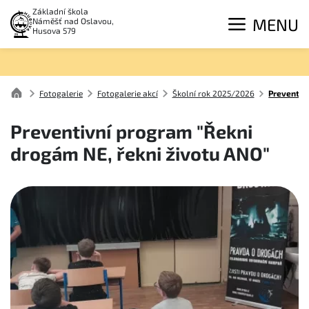
Základní škola
MENU
Náměšť nad Oslavou,
Husova 579
Fotogalerie
Fotogalerie akcí
Školní rok 2025/2026
Preventiv
Preventivní program "Řekni
drogám NE, řekni životu ANO"