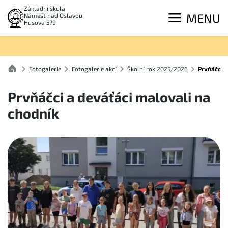
Základní škola
MENU
Náměšť nad Oslavou,
Husova 579
Fotogalerie
Fotogalerie akcí
Školní rok 2025/2026
Prvňáčci a
Prvňáčci a deváťáci malovali na
chodník