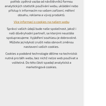
potřeb: zpětná vazba od návštěvníků formou
udržení kontextu stránek (session): případná
analytických statistik používání webu, ukládání nebo
přihlášení, volby jazyka, apod.
přístup k informacím na vašem zařízení, měření
obsahu, reklama a vývoj produktů.
Volitelná cookies
Více informací o cookies na našem webu
analytická pro anonymizované vyhodnocení
návštěvnosti
Správci vašich údajů bude naše společnost, jakož i
marketingová cookies (Google, Seznam,
naši důvěryhodní partneři, se kterými neustále
Facebook)
spolupracujeme. Vyjádření souhlasu je dobrovolné.
Můžete jej kdykoli zrušit nebo obnovit změnou
Více informací o cookies na našem webu
nastavení vašich cookies.
PŘIJMOUT VŠECHNY COOKIES
Cookies a podobné technologie dělíme na technická:
nutná pro běh webu, bez nichž nelze web používat a
volitelná. Do této části spadají analytická a
ODMÍTNOUT VOLITELNÁ
marketingová cookies.