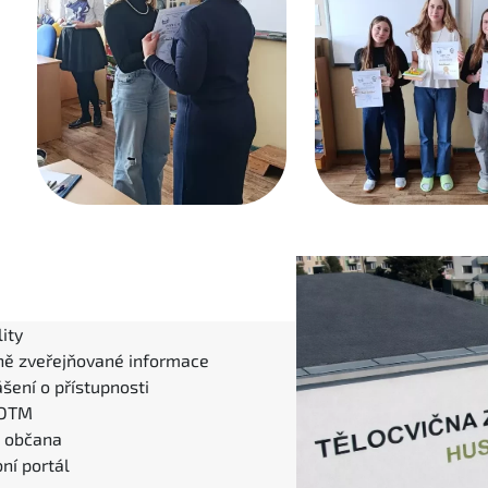
ity
ně zveřejňované informace
šení o přístupnosti
 DTM
l občana
ní portál