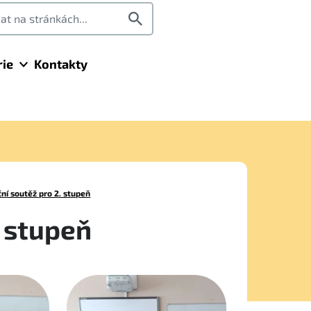
rie
Kontakty
ční soutěž pro 2. stupeň
. stupeň