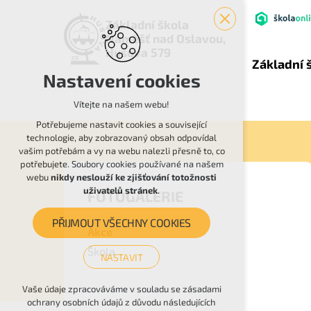
Základní škola
Náměšť nad Oslavou,
Husova 579
Základní 
Nastavení cookies
Vítejte na našem webu!
Potřebujeme nastavit cookies a související
technologie, aby zobrazovaný obsah odpovídal
vašim potřebám a vy na webu nalezli přesně to, co
potřebujete. Soubory cookies používané na našem
webu
nikdy neslouží ke zjišťování totožnosti
uživatelů stránek
.
FOTOGALERIE
PŘIJMOUT VŠECHNY COOKIES
Akce
Škola
NASTAVIT
Technická cookies
Vaše údaje zpracováváme v souladu se zásadami
ochrany osobních údajů z důvodu následujících
nutná pro provozování webu