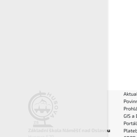
Aktual
Povin
Prohlá
GIS a
Portá
Základní škola Náměšť nad Oslavou
Plateb
Husova 579