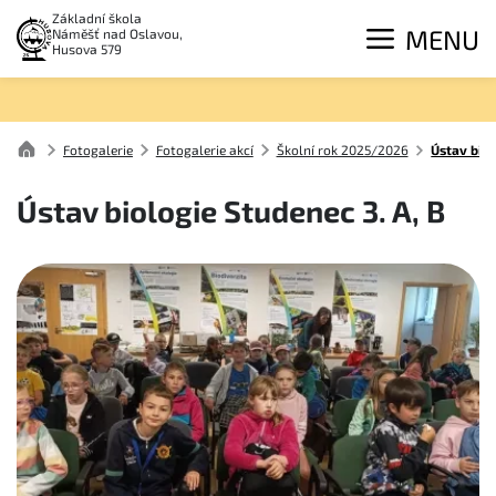
Základní škola
MENU
Náměšť nad Oslavou,
Husova 579
Fotogalerie
Fotogalerie akcí
Školní rok 2025/2026
Ústav biol
Ústav biologie Studenec 3. A, B