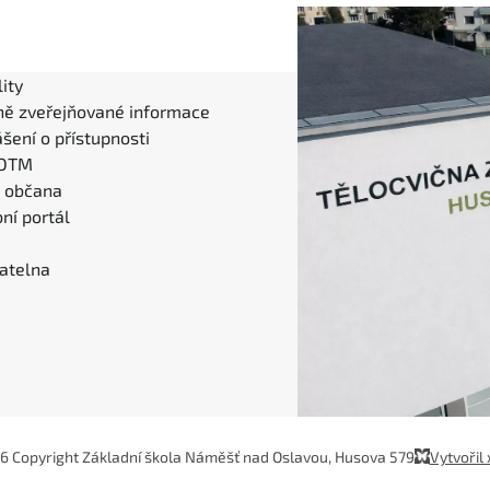
ity
ně zveřejňované informace
šení o přístupnosti
 DTM
l občana
ní portál
atelna
6 Copyright Základní škola Náměšť nad Oslavou, Husova 579
Vytvořil 