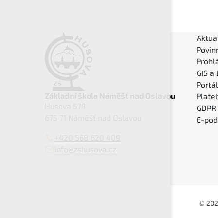
Aktual
Povin
Prohlá
GIS a
Portá
Základní škola Náměšť nad Oslavou
Plateb
Husova 579
GDPR
675 71 Náměšť nad Oslavou
E-pod
+420 568 620 409
info@zshusova.cz
© 202