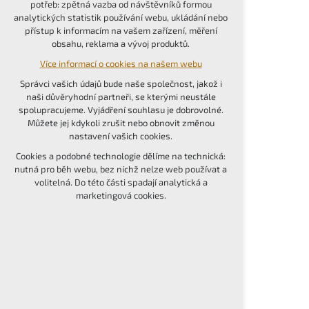
potřeb: zpětná vazba od návštěvníků formou
udržení kontextu stránek (session): případná
analytických statistik používání webu, ukládání nebo
přihlášení, volby jazyka, apod.
přístup k informacím na vašem zařízení, měření
obsahu, reklama a vývoj produktů.
Volitelná cookies
Více informací o cookies na našem webu
analytická pro anonymizované vyhodnocení
návštěvnosti
Správci vašich údajů bude naše společnost, jakož i
marketingová cookies (Google, Seznam,
naši důvěryhodní partneři, se kterými neustále
Facebook)
spolupracujeme. Vyjádření souhlasu je dobrovolné.
Můžete jej kdykoli zrušit nebo obnovit změnou
Více informací o cookies na našem webu
nastavení vašich cookies.
PŘIJMOUT VŠECHNY COOKIES
Cookies a podobné technologie dělíme na technická:
nutná pro běh webu, bez nichž nelze web používat a
volitelná. Do této části spadají analytická a
ODMÍTNOUT VOLITELNÁ
marketingová cookies.