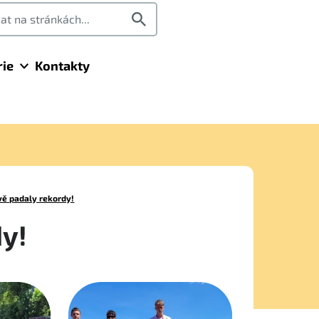
rie
Kontakty
avě padaly rekordy!
dy!