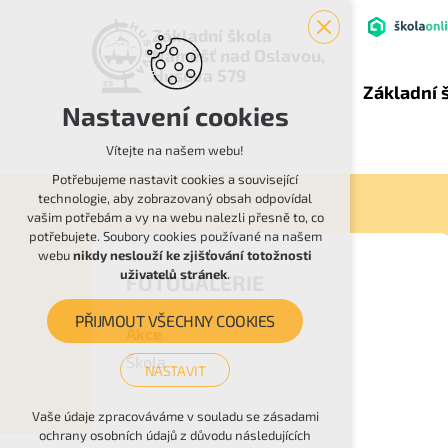
Základní škola
Náměšť nad Oslavou,
Husova 579
Základní 
Nastavení cookies
Vítejte na našem webu!
Potřebujeme nastavit cookies a související
technologie, aby zobrazovaný obsah odpovídal
vašim potřebám a vy na webu nalezli přesně to, co
potřebujete. Soubory cookies používané na našem
webu
nikdy neslouží ke zjišťování totožnosti
uživatelů stránek
.
FOTOGALERIE
PŘIJMOUT VŠECHNY COOKIES
Akce
Škola
NASTAVIT
Technická cookies
Vaše údaje zpracováváme v souladu se zásadami
ochrany osobních údajů z důvodu následujících
nutná pro provozování webu