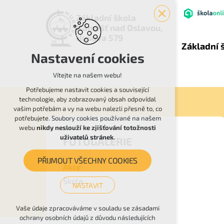
Základní škola
Náměšť nad Oslavou,
Husova 579
Základní 
Nastavení cookies
Vítejte na našem webu!
Potřebujeme nastavit cookies a související
technologie, aby zobrazovaný obsah odpovídal
vašim potřebám a vy na webu nalezli přesně to, co
potřebujete. Soubory cookies používané na našem
webu
nikdy neslouží ke zjišťování totožnosti
uživatelů stránek
.
FOTOGALERIE
PŘIJMOUT VŠECHNY COOKIES
Akce
Škola
NASTAVIT
Technická cookies
Vaše údaje zpracováváme v souladu se zásadami
ochrany osobních údajů z důvodu následujících
nutná pro provozování webu