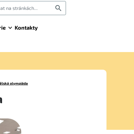
rie
Kontakty
ělská olympiáda
a