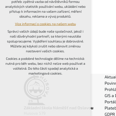
potřeb: zpětná vazba od návštěvníků formou
udržení kontextu stránek (session): případná
analytických statistik používání webu, ukládání nebo
přihlášení, volby jazyka, apod.
přístup k informacím na vašem zařízení, měření
obsahu, reklama a vývoj produktů.
Volitelná cookies
Více informací o cookies na našem webu
analytická pro anonymizované vyhodnocení
návštěvnosti
Správci vašich údajů bude naše společnost, jakož i
marketingová cookies (Google, Seznam,
naši důvěryhodní partneři, se kterými neustále
Facebook)
spolupracujeme. Vyjádření souhlasu je dobrovolné.
Můžete jej kdykoli zrušit nebo obnovit změnou
Více informací o cookies na našem webu
nastavení vašich cookies.
PŘIJMOUT VŠECHNY COOKIES
Cookies a podobné technologie dělíme na technická:
nutná pro běh webu, bez nichž nelze web používat a
volitelná. Do této části spadají analytická a
ODMÍTNOUT VOLITELNÁ
marketingová cookies.
Aktual
Povin
Prohlá
GIS a
Portá
Základní škola Náměšť nad Oslavou
Plateb
Husova 579
GDPR