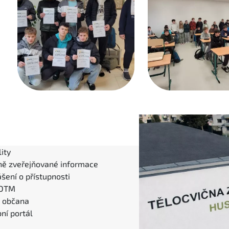
ity
ně zveřejňované informace
šení o přístupnosti
 DTM
l občana
ní portál