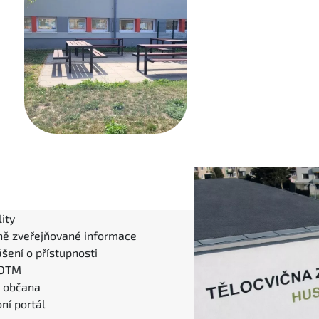
ity
ně zveřejňované informace
šení o přístupnosti
 DTM
l občana
ní portál