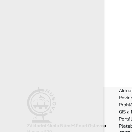
Aktual
Povin
Prohlá
GIS a
Portá
Základní škola Náměšť nad Oslavou
Plateb
Husova 579