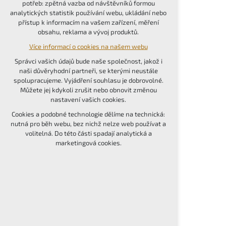
potřeb: zpětná vazba od návštěvníků formou
udržení kontextu stránek (session): případná
analytických statistik používání webu, ukládání nebo
přihlášení, volby jazyka, apod.
přístup k informacím na vašem zařízení, měření
obsahu, reklama a vývoj produktů.
Volitelná cookies
Více informací o cookies na našem webu
analytická pro anonymizované vyhodnocení
návštěvnosti
Správci vašich údajů bude naše společnost, jakož i
marketingová cookies (Google, Seznam,
naši důvěryhodní partneři, se kterými neustále
Facebook)
spolupracujeme. Vyjádření souhlasu je dobrovolné.
Můžete jej kdykoli zrušit nebo obnovit změnou
Více informací o cookies na našem webu
nastavení vašich cookies.
PŘIJMOUT VŠECHNY COOKIES
Cookies a podobné technologie dělíme na technická:
nutná pro běh webu, bez nichž nelze web používat a
volitelná. Do této části spadají analytická a
ODMÍTNOUT VOLITELNÁ
marketingová cookies.