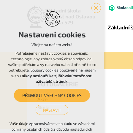
Základní škola
Náměšť nad Oslavou,
Husova 579
Základní 
Nastavení cookies
Vítejte na našem webu!
Potřebujeme nastavit cookies a související
technologie, aby zobrazovaný obsah odpovídal
vašim potřebám a vy na webu nalezli přesně to, co
potřebujete. Soubory cookies používané na našem
webu
nikdy neslouží ke zjišťování totožnosti
uživatelů stránek
.
FOTOGALERIE
PŘIJMOUT VŠECHNY COOKIES
Akce
Škola
NASTAVIT
Technická cookies
Vaše údaje zpracováváme v souladu se zásadami
ochrany osobních údajů z důvodu následujících
nutná pro provozování webu