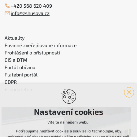
+420 568 620 409
info@zshusova.cz
Aktuality
Povinně zveřejňované informace
Prohlášení o přístupnosti
GIS a DTM
Portál občana
Platební portál
GDPR
E-podatelna
Nastavení cookies
Vítejte na našem webu!
Potřebujeme nastavit cookies a související technologie, aby
zobrazovaný obsah odpovídal vašim potřebám a vy na webu nalezli