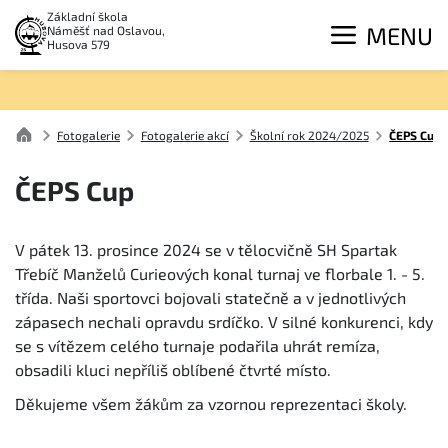
Základní škola
MENU
Náměšť nad Oslavou,
Husova 579
Fotogalerie
Fotogalerie akcí
Školní rok 2024/2025
ČEPS Cup
ČEPS Cup
V pátek 13. prosince 2024 se v tělocvičně SH Spartak
Třebíč Manželů Curieových konal turnaj ve florbale 1. - 5.
třída. Naši sportovci bojovali statečně a v jednotlivých
zápasech nechali opravdu srdíčko. V silné konkurenci, kdy
se s vítězem celého turnaje podařila uhrát remíza,
obsadili kluci nepříliš oblíbené čtvrté místo.
Děkujeme všem žákům za vzornou reprezentaci školy.