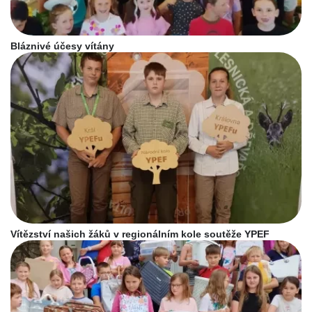
Bláznivé účesy vítány
Vítězství našich žáků v regionálním kole soutěže YPEF