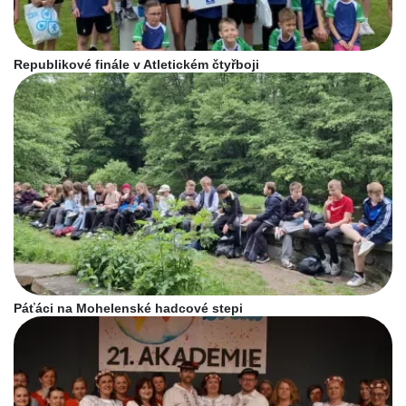
Republikové finále v Atletickém čtyřboji
Páťáci na Mohelenské hadcové stepi