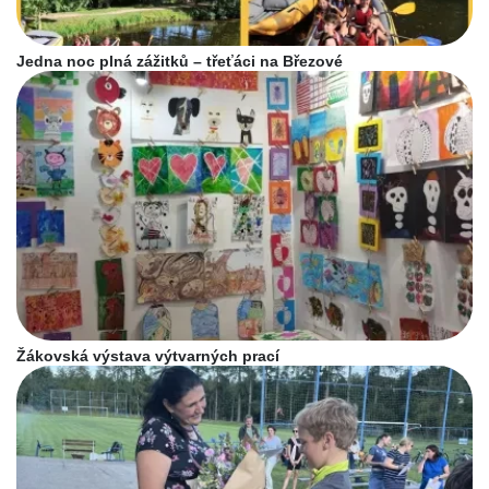
Jedna noc plná zážitků – třeťáci na Březové
Žákovská výstava výtvarných prací