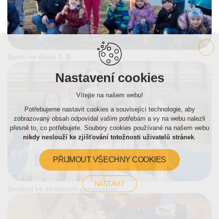
Spaní ve škole 1. B
Nastavení cookies
Vítejte na našem webu!
Potřebujeme nastavit cookies a související technologie, aby
zobrazovaný obsah odpovídal vašim potřebám a vy na webu nalezli
přesně to, co potřebujete. Soubory cookies používané na našem webu
nikdy neslouží ke zjišťování totožnosti uživatelů stránek
.
PŘIJMOUT VŠECHNY COOKIES
NASTAVIT
Dvojboj ve sportovní gymnastice
Technická cookies
nutná pro provozování webu