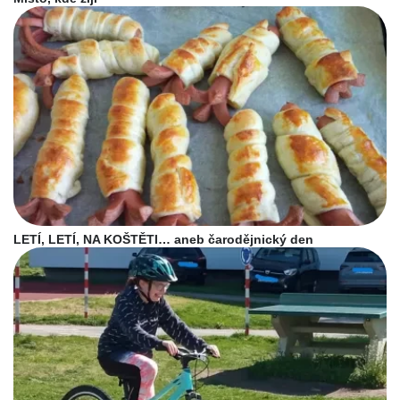
LETÍ, LETÍ, NA KOŠTĚTI… aneb čarodějnický den