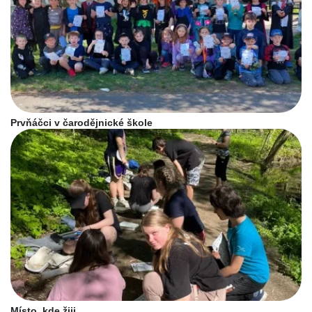
Prvňáčci v čarodějnické škole
Místo, kde žiji