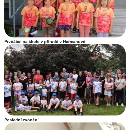
Prvňáčci na škole v přírodě v Heřmanově
Poslední zvonění