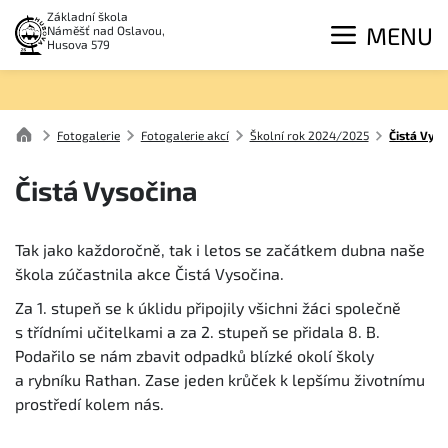
Základní škola
MENU
Náměšť nad Oslavou,
Husova 579
Fotogalerie
Fotogalerie akcí
Školní rok 2024/2025
Čistá Vyso
Čistá Vysočina
Tak jako každoročně, tak i letos se začátkem dubna naše
škola zúčastnila akce Čistá Vysočina.
Za 1. stupeň se k úklidu připojily všichni žáci společně
s třídními učitelkami a za 2. stupeň se přidala 8. B.
Podařilo se nám zbavit odpadků blízké okolí školy
a rybníku Rathan. Zase jeden krůček k lepšímu životnímu
prostředí kolem nás.