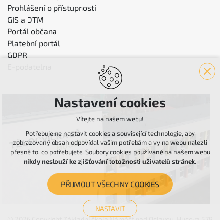
Prohlášení o přístupnosti
GIS a DTM
Portál občana
Platební portál
GDPR
E-podatelna
Nastavení cookies
Vítejte na našem webu!
Potřebujeme nastavit cookies a související technologie, aby
zobrazovaný obsah odpovídal vašim potřebám a vy na webu nalezli
přesně to, co potřebujete. Soubory cookies používané na našem webu
nikdy neslouží ke zjišťování totožnosti uživatelů stránek
.
PŘIJMOUT VŠECHNY COOKIES
NASTAVIT
© 2026 Copyright Základní škola Náměšť nad Oslavou, Husova 579