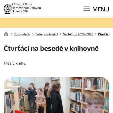
Základní škola
MENU
Náměšť nad Oslavou,
Husova 579
Fotogalerie
Fotogalerie akcí
Školní rok 2024/2025
Čtvrťáci 
Čtvrťáci na besedě v knihovně
Měsíc knihy.