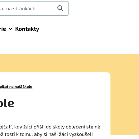
rie
Kontakty
ojčat na naší škole
ole
čat“, kdy žáci přišli do školy oblečeni stejně
itostí k tomu, aby si naši žáci vyzkoušeli