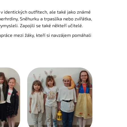
 v identických outfitech, ale také jako známé
erhrdiny, Sněhurku a trpaslíka nebo zvířátka,
vymysleli. Zapojili se také někteří učitelé.
práce mezi žáky, kteří si navzájem pomáhali