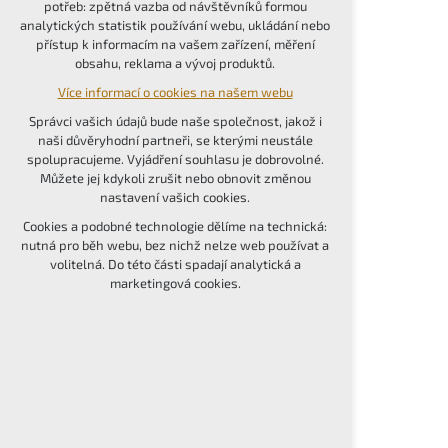
potřeb: zpětná vazba od návštěvníků formou
udržení kontextu stránek (session): případná
analytických statistik používání webu, ukládání nebo
přihlášení, volby jazyka, apod.
přístup k informacím na vašem zařízení, měření
obsahu, reklama a vývoj produktů.
Volitelná cookies
Více informací o cookies na našem webu
analytická pro anonymizované vyhodnocení
návštěvnosti
Správci vašich údajů bude naše společnost, jakož i
marketingová cookies (Google, Seznam,
naši důvěryhodní partneři, se kterými neustále
Facebook)
spolupracujeme. Vyjádření souhlasu je dobrovolné.
Můžete jej kdykoli zrušit nebo obnovit změnou
Více informací o cookies na našem webu
nastavení vašich cookies.
PŘIJMOUT VŠECHNY COOKIES
Cookies a podobné technologie dělíme na technická:
nutná pro běh webu, bez nichž nelze web používat a
volitelná. Do této části spadají analytická a
ODMÍTNOUT VOLITELNÁ
marketingová cookies.