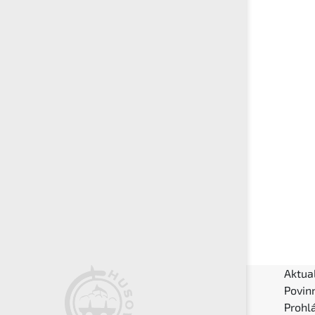
Aktual
Povin
Prohlá