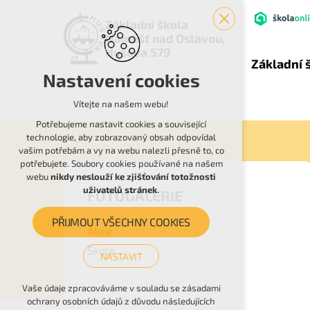
Základní škola
Náměšť nad Oslavou,
Husova 579
Základní 
Nastavení cookies
Vítejte na našem webu!
Potřebujeme nastavit cookies a související
technologie, aby zobrazovaný obsah odpovídal
vašim potřebám a vy na webu nalezli přesně to, co
potřebujete. Soubory cookies používané na našem
webu
nikdy neslouží ke zjišťování totožnosti
uživatelů stránek
.
FOTOGALERIE
PŘIJMOUT VŠECHNY COOKIES
Akce
Škola
NASTAVIT
Technická cookies
Vaše údaje zpracováváme v souladu se zásadami
ochrany osobních údajů z důvodu následujících
nutná pro provozování webu