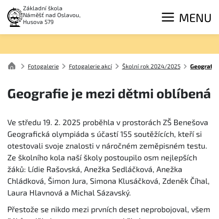
Základní škola
MENU
Náměšť nad Oslavou,
Husova 579
Fotogalerie
Fotogalerie akcí
Školní rok 2024/2025
Geografie 
Geografie je mezi dětmi oblíbená
Ve středu 19. 2. 2025 proběhla v prostorách ZŠ Benešova
Geografická olympiáda s účastí 155 soutěžících, kteří si
otestovali svoje znalosti v náročném zeměpisném testu.
Ze školního kola naší školy postoupilo osm nejlepších
žáků: Lídie Rašovská, Anežka Sedláčková, Anežka
Chládková, Šimon Jura, Simona Klusáčková, Zdeněk Číhal,
Laura Hlavnová a Michal Sázavský.
Přestože se nikdo mezi prvních deset neprobojoval, všem