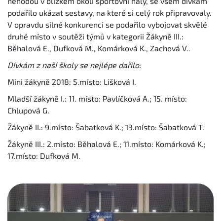
nehodou v blízkém okolí sportovní haly, se všem dívkám
podařilo ukázat sestavy, na které si celý rok připravovaly.
V opravdu silné konkurenci se podařilo vybojovat skvělé
druhé místo v soutěži týmů v kategorii Žákyně III.:
Běhalová E., Dufková M., Komárková K., Zachová V..
Dívkám z naší školy se nejlépe dařilo:
Mini žákyně 2018: 5.místo: Lišková I.
Mladší žákyně I.: 11. místo: Pavlíčková A.; 15. místo:
Chlupová G.
Žákyně II.: 9.místo: Šabatková K.; 13.místo: Šabatková T.
Žákyně III.: 2.místo: Běhalová E.; 11.místo: Komárková K.;
17.místo: Dufková M.