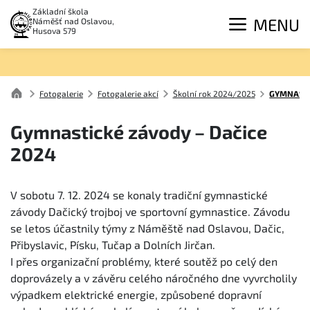
Základní škola
MENU
Náměšť nad Oslavou,
Husova 579
Fotogalerie
Fotogalerie akcí
Školní rok 2024/2025
GYMNASTI
Gymnastické závody – Dačice
2024
V sobotu 7. 12. 2024 se konaly tradiční gymnastické
závody Dačický trojboj ve sportovní gymnastice. Závodu
se letos účastnily týmy z Náměště nad Oslavou, Dačic,
Přibyslavic, Písku, Tučap a Dolních Jirčan.
I přes organizační problémy, které soutěž po celý den
doprovázely a v závěru celého náročného dne vyvrcholily
výpadkem elektrické energie, způsobené dopravní