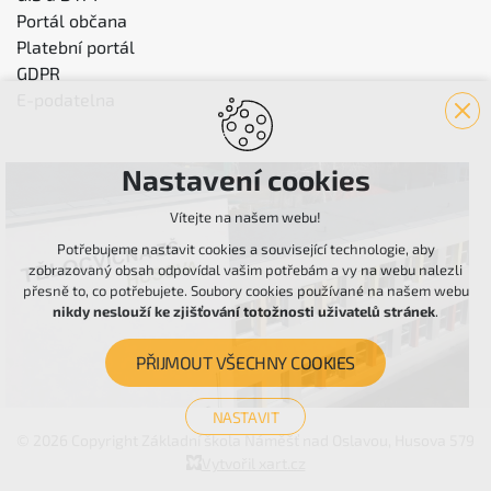
Portál občana
Platební portál
GDPR
E-podatelna
Nastavení cookies
Vítejte na našem webu!
Potřebujeme nastavit cookies a související technologie, aby
zobrazovaný obsah odpovídal vašim potřebám a vy na webu nalezli
přesně to, co potřebujete. Soubory cookies používané na našem webu
nikdy neslouží ke zjišťování totožnosti uživatelů stránek
.
PŘIJMOUT VŠECHNY COOKIES
NASTAVIT
© 2026 Copyright Základní škola Náměšť nad Oslavou, Husova 579
Technická cookies
Vytvořil xart.cz