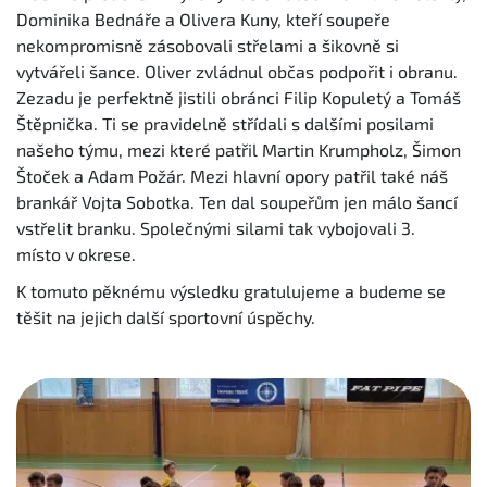
Dominika Bednáře a Olivera Kuny, kteří soupeře
nekompromisně zásobovali střelami a šikovně si
vytvářeli šance. Oliver zvládnul občas podpořit i obranu.
Zezadu je perfektně jistili obránci Filip Kopuletý a Tomáš
Štěpnička. Ti se pravidelně střídali s dalšími posilami
našeho týmu, mezi které patřil Martin Krumpholz, Šimon
Štoček a Adam Požár. Mezi hlavní opory patřil také náš
brankář Vojta Sobotka. Ten dal soupeřům jen málo šancí
vstřelit branku. Společnými silami tak vybojovali 3.
místo v okrese.
K tomuto pěknému výsledku gratulujeme a budeme se
těšit na jejich další sportovní úspěchy.