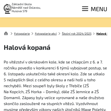
Základní škola
MENU
Náměšť nad Oslavou,
Husova 579
Fotogalerie
Fotogalerie akcí
Školní rok 2024/2025
Halová k
Halová kopaná
Po vítězství v okrskovém kole, kde se chlapcům z 6. a 7.
ročníku povedlo v konkurenci 6 týmů vybojovat postup, se
6. listopadu uskutečnilo také okresní kolo. Zde se utkalo
5 nejlepších škol z celého okresu a naši hoši u toho
nechyběli. Mezi soupeři byly školy z Třebíče (ZŠ
Na Kopcích, ZŠ Horka – Domky), dále ZŠ Jemnice a ZŠ
Domamil. Zápasy byly velice vyrovnané a naše družstvo
skončilo zaslouženě na stupních vítězů. Vyzdvihnout
musíme především výkony našich útočníků Maxe Polehly,