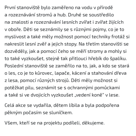
První stanoviště bylo zaměřeno na vodu v přírodě
a rozeznávání stromů a hub. Druhé se soustředilo
na znalosti a rozeznávání lesních zvířat i zvířat žijících
v oboře. Děti se seznámily se s různými pojmy, co je to
myslivost a také měly možnost pomocí techniky frotáž si
nakreslit lesní zvěř a jejich stopy. Na třetím stanovišti se
dozvěděly, jak a pomocí čeho se měří stromy a mohly si
to také vyzkoušet, stejně tak přitlouci hřebík do špalíku.
Poslední stanoviště se zaměřilo na to, jak, a kdo se stará
o les, co je to kůrovec, lapače, kácení a stahování dřeva
z lesa, pomocí různých strojů. Děti měly možnost si
potěžkat pilu, seznámit se s ochrannými pomůckami
a také si ve dvojicích vyzkoušet „vedení koně“ v lese.
Celá akce se vydařila, dětem líbila a byla podpořena
pěkným počasím se sluníčkem.
Všem, kteří se na projektu podíleli, děkujeme.