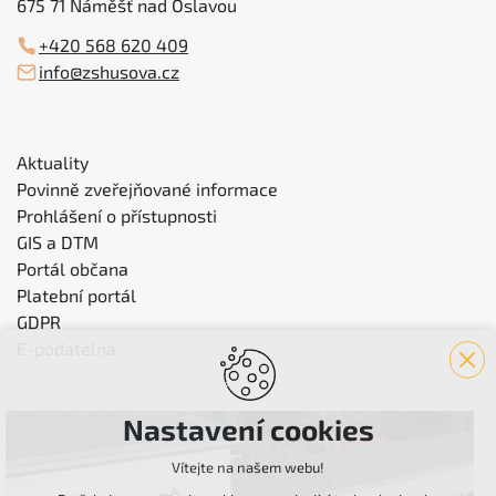
675 71 Náměšť nad Oslavou
+420 568 620 409
info@zshusova.cz
Aktuality
Povinně zveřejňované informace
Prohlášení o přístupnosti
GIS a DTM
Portál občana
Platební portál
GDPR
E-podatelna
Nastavení cookies
Vítejte na našem webu!