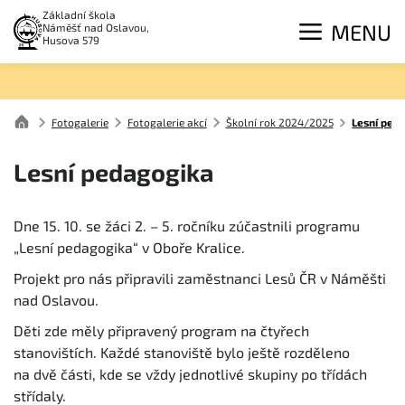
Základní škola
MENU
Náměšť nad Oslavou,
Husova 579
Fotogalerie
Fotogalerie akcí
Školní rok 2024/2025
Lesní ped
Lesní pedagogika
Dne 15. 10. se žáci 2. – 5. ročníku zúčastnili programu
„Lesní pedagogika“ v Oboře Kralice.
Projekt pro nás připravili zaměstnanci Lesů ČR v Náměšti
nad Oslavou.
Děti zde měly připravený program na čtyřech
stanovištích. Každé stanoviště bylo ještě rozděleno
na dvě části, kde se vždy jednotlivé skupiny po třídách
střídaly.