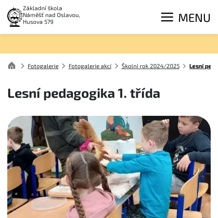
Základní škola
MENU
Náměšť nad Oslavou,
Husova 579
Fotogalerie
Fotogalerie akcí
Školní rok 2024/2025
Lesní peda
Lesní pedagogika 1. třída