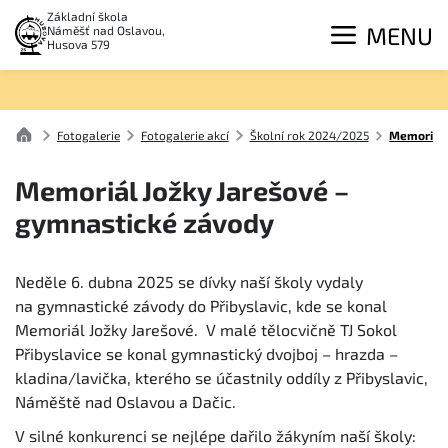
Základní škola
MENU
Náměšť nad Oslavou,
Husova 579
Fotogalerie
Fotogalerie akcí
Školní rok 2024/2025
Memoriál 
Memoriál Jožky Jarešové –
gymnastické závody
Neděle 6. dubna 2025 se dívky naší školy vydaly
na gymnastické závody do Přibyslavic, kde se konal
Memoriál Jožky Jarešové. V malé tělocvičně TJ Sokol
Přibyslavice se konal gymnastický dvojboj – hrazda –
kladina/lavička, kterého se účastnily oddíly z Přibyslavic,
Náměště nad Oslavou a Dačic.
V silné konkurenci se nejlépe dařilo žákyním naší školy: