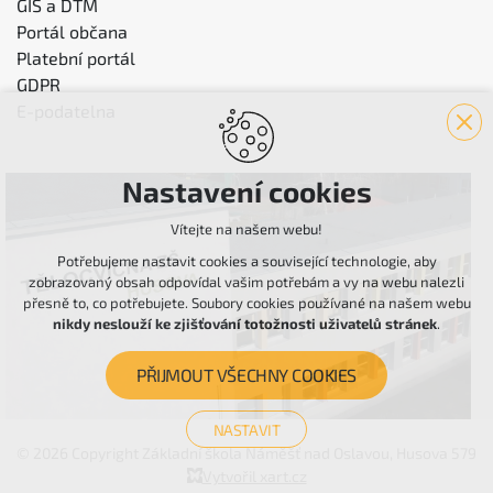
GIS a DTM
Portál občana
Platební portál
GDPR
E-podatelna
Nastavení cookies
Vítejte na našem webu!
Potřebujeme nastavit cookies a související technologie, aby
zobrazovaný obsah odpovídal vašim potřebám a vy na webu nalezli
přesně to, co potřebujete. Soubory cookies používané na našem webu
nikdy neslouží ke zjišťování totožnosti uživatelů stránek
.
PŘIJMOUT VŠECHNY COOKIES
NASTAVIT
© 2026 Copyright Základní škola Náměšť nad Oslavou, Husova 579
Technická cookies
Vytvořil xart.cz