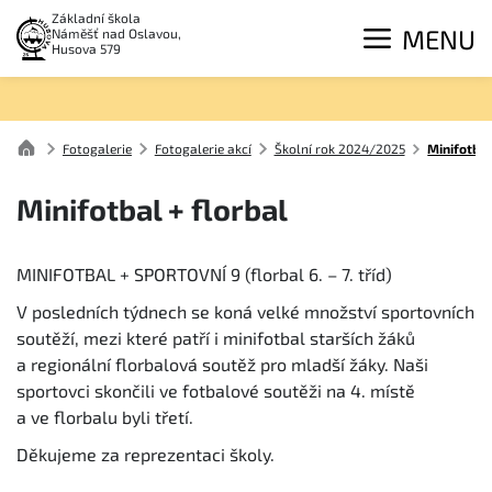
Základní škola
MENU
Náměšť nad Oslavou,
Husova 579
Fotogalerie
Fotogalerie akcí
Školní rok 2024/2025
Minifotbal
Minifotbal + florbal
MINIFOTBAL + SPORTOVNÍ 9 (florbal 6. – 7. tříd)
V posledních týdnech se koná velké množství sportovních
soutěží, mezi které patří i minifotbal starších žáků
a regionální florbalová soutěž pro mladší žáky. Naši
sportovci skončili ve fotbalové soutěži na 4. místě
a ve florbalu byli třetí.
Děkujeme za reprezentaci školy.