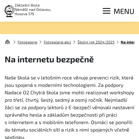
Základní škola
MENU
Náměšť nad Oslavou,
Husova 579
Fotogalerie
Fotogalerie akcí
Školní rok 2024/2025
Na intern
Na internetu bezpečně
Naše škola se v letošním roce věnuje prevenci rizik, která
jsou spojená s moderními technologiemi. Za podpory
Nadace O2 Chytrá škola jsme mohli realizovat workshopy
pro třetí, čtvrtý, šestý, sedmý a osmý ročník. Nejmladší
žáci se za podpory lektorů z E-bezpečí věnovali nastavení
správného hesla a základům bezpečnosti při práci
s internetem a s mobilním telefonem. Osmáci se ponořili
do tématu sociálních sítí a rizik s nimi spojených včetně
sextingu.