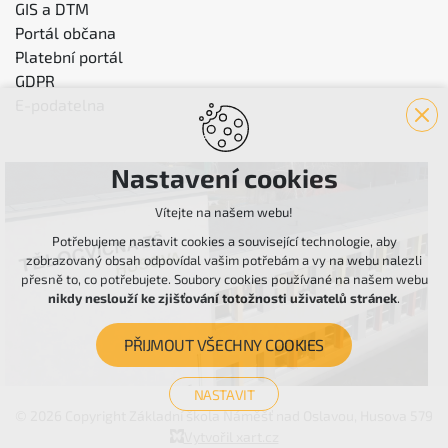
GIS a DTM
Portál občana
Platební portál
GDPR
E-podatelna
Nastavení cookies
Vítejte na našem webu!
Potřebujeme nastavit cookies a související technologie, aby
zobrazovaný obsah odpovídal vašim potřebám a vy na webu nalezli
přesně to, co potřebujete. Soubory cookies používané na našem webu
nikdy neslouží ke zjišťování totožnosti uživatelů stránek
.
PŘIJMOUT VŠECHNY COOKIES
NASTAVIT
© 2026 Copyright Základní škola Náměšť nad Oslavou, Husova 579
Technická cookies
Vytvořil xart.cz