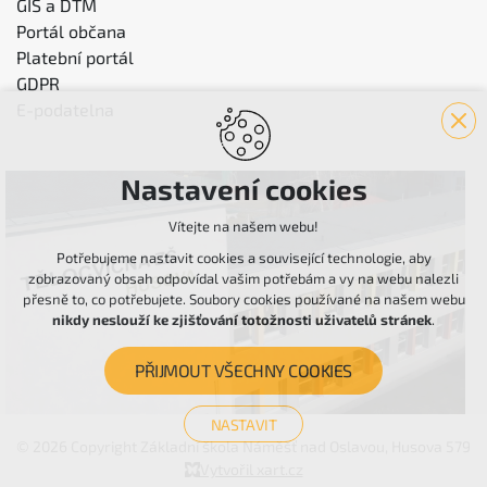
GIS a DTM
Portál občana
Platební portál
GDPR
E-podatelna
Nastavení cookies
Vítejte na našem webu!
Potřebujeme nastavit cookies a související technologie, aby
zobrazovaný obsah odpovídal vašim potřebám a vy na webu nalezli
přesně to, co potřebujete. Soubory cookies používané na našem webu
nikdy neslouží ke zjišťování totožnosti uživatelů stránek
.
PŘIJMOUT VŠECHNY COOKIES
NASTAVIT
© 2026 Copyright Základní škola Náměšť nad Oslavou, Husova 579
Technická cookies
Vytvořil xart.cz