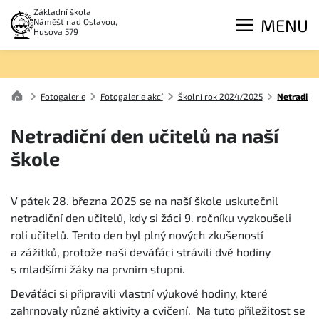
Základní škola
MENU
Náměšť nad Oslavou,
Husova 579
Fotogalerie
Fotogalerie akcí
Školní rok 2024/2025
Netradiční
Netradiční den učitelů na naší
škole
V pátek 28. března 2025 se na naší škole uskutečnil
netradiční den učitelů, kdy si žáci 9. ročníku vyzkoušeli
roli učitelů. Tento den byl plný nových zkušeností
a zážitků, protože naši deváťáci strávili dvě hodiny
s mladšími žáky na prvním stupni.
Deváťáci si připravili vlastní výukové hodiny, které
zahrnovaly různé aktivity a cvičení. Na tuto příležitost se