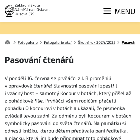
Základní škola
MENU
Náměšť nad Oslavou,
Husova 579
Fotogalerie
Fotogalerie akcí
Školní rok 2024/2025
Pasování 
Pasování čtenářů
V pondělí 16. června se prvňáčci z I. B proměnili
v opravdové čtenáře! Slavnostní pasování zpestřil
i vzácný host – samotný Kocour v botách, který přišel až
z pohádkové říše. Prvňáčci všem rodičům přečetli
pohádku O kocourovi v botách a ukázali, že písmenka
zvládají levou zadní. Za odměnu byli Kocourem v botách
symbolicky pasováni do světa čtenářů. Na památku si
odnesli knížku, kterou dětem předávala paní ředitelka,
a placku, která jim bude připomínat toto pohádkové