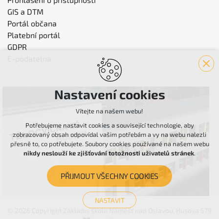
GIS a DTM
Portál občana
Platební portál
GDPR
E-podatelna
Nastavení cookies
Vítejte na našem webu!
Potřebujeme nastavit cookies a související technologie, aby
zobrazovaný obsah odpovídal vašim potřebám a vy na webu nalezli
přesně to, co potřebujete. Soubory cookies používané na našem webu
nikdy neslouží ke zjišťování totožnosti uživatelů stránek
.
PŘIJMOUT VŠECHNY COOKIES
NASTAVIT
© 2026 Copyright Základní škola Náměšť nad Oslavou, Husova 579