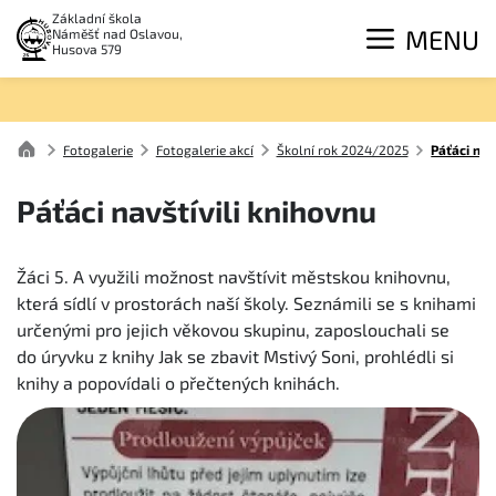
Základní škola
MENU
Náměšť nad Oslavou,
Husova 579
Fotogalerie
Fotogalerie akcí
Školní rok 2024/2025
Páťáci nav
Páťáci navštívili knihovnu
Žáci 5. A využili možnost navštívit městskou knihovnu,
která sídlí v prostorách naší školy. Seznámili se s knihami
určenými pro jejich věkovou skupinu, zaposlouchali se
do úryvku z knihy Jak se zbavit Mstivý Soni, prohlédli si
knihy a popovídali o přečtených knihách.