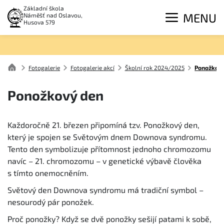
Základní škola
MENU
Náměšť nad Oslavou,
Husova 579
Fotogalerie
Fotogalerie akcí
Školní rok 2024/2025
Ponožkov
Ponožkový den
Každoročně 21. březen připomíná tzv. Ponožkový den,
který je spojen se Světovým dnem Downova syndromu.
Tento den symbolizuje přítomnost jednoho chromozomu
navíc – 21. chromozomu – v genetické výbavě člověka
s tímto onemocněním.
Světový den Downova syndromu má tradiční symbol –
nesourodý pár ponožek.
Proč ponožky? Když se dvě ponožky sešijí patami k sobě,