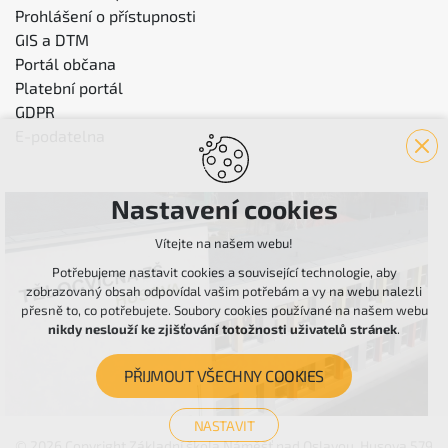
Prohlášení o přístupnosti
GIS a DTM
Portál občana
Platební portál
GDPR
E-podatelna
Nastavení cookies
Vítejte na našem webu!
Potřebujeme nastavit cookies a související technologie, aby
zobrazovaný obsah odpovídal vašim potřebám a vy na webu nalezli
přesně to, co potřebujete. Soubory cookies používané na našem webu
nikdy neslouží ke zjišťování totožnosti uživatelů stránek
.
PŘIJMOUT VŠECHNY COOKIES
NASTAVIT
© 2026 Copyright Základní škola Náměšť nad Oslavou, Husova 579