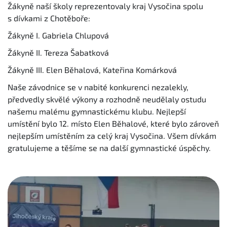
Žákyně naší školy reprezentovaly kraj Vysočina spolu
s dívkami z Chotěboře:
Žákyně I. Gabriela Chlupová
Žákyně II. Tereza Šabatková
Žákyně III. Elen Běhalová, Kateřina Komárková
Naše závodnice se v nabité konkurenci nezalekly,
předvedly skvělé výkony a rozhodně neudělaly ostudu
našemu malému gymnastickému klubu. Nejlepší
umístění bylo 12. místo Elen Běhalové, které bylo zároveň
nejlepším umístěním za celý kraj Vysočina. Všem dívkám
gratulujeme a těšíme se na další gymnastické úspěchy.