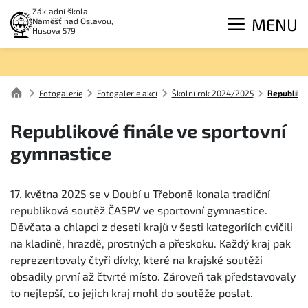
Základní škola
MENU
Náměšť nad Oslavou,
Husova 579
Fotogalerie
Fotogalerie akcí
Školní rok 2024/2025
Republiko
Republikové finále ve sportovní
gymnastice
17. května 2025 se v Doubí u Třeboně konala tradiční
republiková soutěž ČASPV ve sportovní gymnastice.
Děvčata a chlapci z deseti krajů v šesti kategoriích cvičili
na kladině, hrazdě, prostných a přeskoku. Každý kraj pak
reprezentovaly čtyři dívky, které na krajské soutěži
obsadily první až čtvrté místo. Zároveň tak představovaly
to nejlepší, co jejich kraj mohl do soutěže poslat.