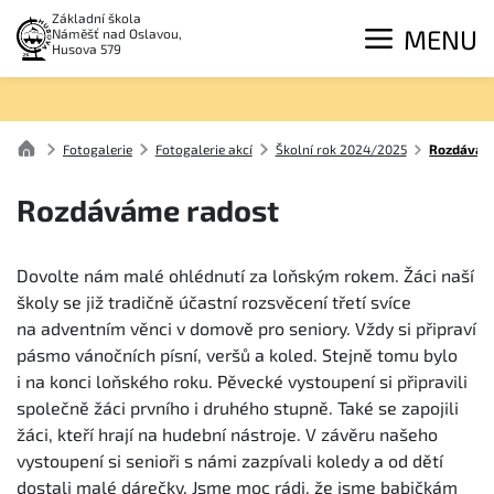
Základní škola
MENU
Náměšť nad Oslavou,
Husova 579
Fotogalerie
Fotogalerie akcí
Školní rok 2024/2025
Rozdávám
Rozdáváme radost
Dovolte nám malé ohlédnutí za loňským rokem. Žáci naší
školy se již tradičně účastní rozsvěcení třetí svíce
na adventním věnci v domově pro seniory. Vždy si připraví
pásmo vánočních písní, veršů a koled. Stejně tomu bylo
i na konci loňského roku. Pěvecké vystoupení si připravili
společně žáci prvního i druhého stupně. Také se zapojili
žáci, kteří hrají na hudební nástroje. V závěru našeho
vystoupení si senioři s námi zazpívali koledy a od dětí
dostali malé dárečky. Jsme moc rádi, že jsme babičkám