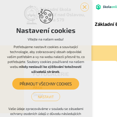
Základní škola
Náměšť nad Oslavou,
Husova 579
Základní 
Nastavení cookies
Vítejte na našem webu!
Potřebujeme nastavit cookies a související
technologie, aby zobrazovaný obsah odpovídal
vašim potřebám a vy na webu nalezli přesně to, co
potřebujete. Soubory cookies používané na našem
webu
nikdy neslouží ke zjišťování totožnosti
uživatelů stránek
.
FOTOGALERIE
PŘIJMOUT VŠECHNY COOKIES
Akce
Škola
NASTAVIT
Technická cookies
Vaše údaje zpracováváme v souladu se zásadami
ochrany osobních údajů z důvodu následujících
nutná pro provozování webu