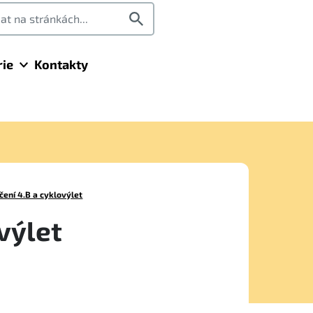
rie
Kontakty
čení 4.B a cyklovýlet
výlet