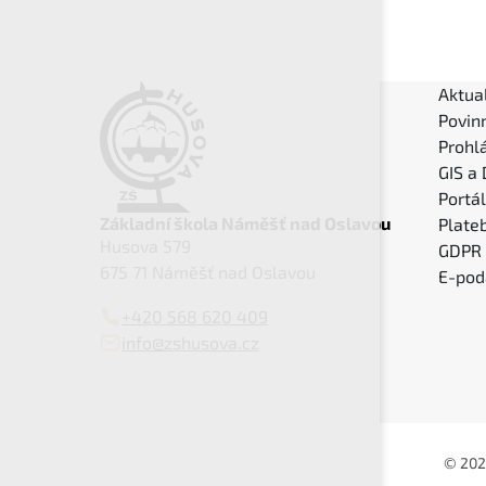
Aktual
Povin
Prohlá
GIS a
Portá
Základní škola Náměšť nad Oslavou
Plateb
Husova 579
GDPR
675 71 Náměšť nad Oslavou
E-pod
+420 568 620 409
info@zshusova.cz
© 202