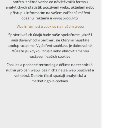
potřeb: zpětná vazba od návštěvníků formou
udržení kontextu stránek (session): případná
analytických statistik používání webu, ukládání nebo
přihlášení, volby jazyka, apod.
přístup k informacím na vašem zařízení, měření
obsahu, reklama a vývoj produktů.
Volitelná cookies
Více informací o cookies na našem webu
analytická pro anonymizované vyhodnocení
návštěvnosti
Správci vašich údajů bude naše společnost, jakož i
marketingová cookies (Google, Seznam,
naši důvěryhodní partneři, se kterými neustále
Facebook)
spolupracujeme. Vyjádření souhlasu je dobrovolné.
Můžete jej kdykoli zrušit nebo obnovit změnou
Více informací o cookies na našem webu
nastavení vašich cookies.
PŘIJMOUT VŠECHNY COOKIES
Cookies a podobné technologie dělíme na technická:
nutná pro běh webu, bez nichž nelze web používat a
volitelná. Do této části spadají analytická a
ODMÍTNOUT VOLITELNÁ
marketingová cookies.