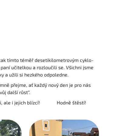
by tak tímto téměř desetikilometrovým cyklo-
paní učitelkou a rozloučili se. Všichni jsme
čky a užili si hezkého odpoledne.
emně přejme, ať každý nový den je pro nás
j další růst“.
ni, ale i jejich blízcí! Hodně štěstí!