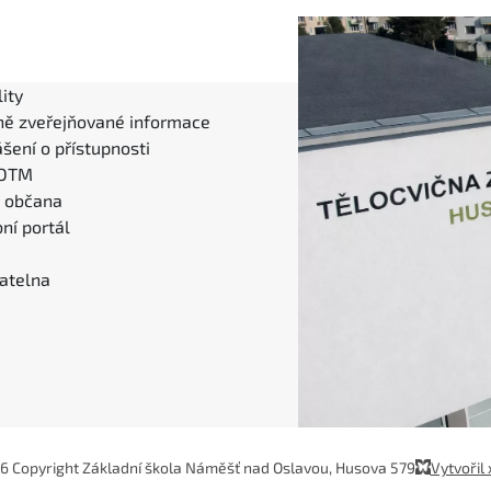
ity
ně zveřejňované informace
šení o přístupnosti
 DTM
l občana
ní portál
atelna
6 Copyright Základní škola Náměšť nad Oslavou, Husova 579
Vytvořil 