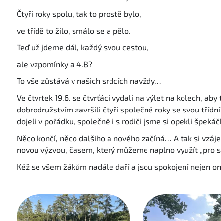
Čtyři roky spolu, tak to prostě bylo,
ve třídě to žilo, smálo se a pělo.
Teď už jdeme dál, každý svou cestou,
ale vzpomínky a 4.B?
To vše zůstává v našich srdcích navždy…
Ve čtvrtek 19.6. se čtvrťáci vydali na výlet na kolech, a
dobrodružstvím završili čtyři společné roky se svou třídní 
dojeli v pořádku, společně i s rodiči jsme si opekli špeká
Něco končí, něco dalšího a nového začíná… A tak si vzáj
novou výzvou, časem, který můžeme naplno využít „pro svů
Kéž se všem žákům nadále daří a jsou spokojení nejen o