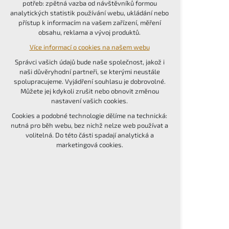
potřeb: zpětná vazba od návštěvníků formou
udržení kontextu stránek (session): případná
analytických statistik používání webu, ukládání nebo
přihlášení, volby jazyka, apod.
přístup k informacím na vašem zařízení, měření
obsahu, reklama a vývoj produktů.
Volitelná cookies
Více informací o cookies na našem webu
analytická pro anonymizované vyhodnocení
návštěvnosti
Správci vašich údajů bude naše společnost, jakož i
marketingová cookies (Google, Seznam,
naši důvěryhodní partneři, se kterými neustále
Facebook)
spolupracujeme. Vyjádření souhlasu je dobrovolné.
Můžete jej kdykoli zrušit nebo obnovit změnou
Více informací o cookies na našem webu
nastavení vašich cookies.
PŘIJMOUT VŠECHNY COOKIES
Cookies a podobné technologie dělíme na technická:
nutná pro běh webu, bez nichž nelze web používat a
volitelná. Do této části spadají analytická a
ODMÍTNOUT VOLITELNÁ
marketingová cookies.