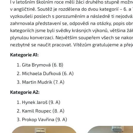
I v letošním školním roce měli žáci druhého stupně mož
v angličtině. Soutěž je rozdělena do dvou kategorií – 6. a 7
vyzkoušeli poslech s porozuměním a následně ti nejodvážn
zahrnovala představení se, odpovědi na otázky, popis obr
kategoriích jsme byli svědky krásných výkonů, většina žák
plynulou konverzaci. Největším soupeřem všech se nakon
nezbytné se naučit pracovat. Vítězům gratulujeme a přej
Kategorie A1:
Gita Brymová (6. B)
Michaela Dufková (6. A)
Martin Mudrik (7. A)
Kategorie A2:
Hynek Jaroš (9. A)
Kamil Roupec (8. A)
Prokop Vavřina (9. A)