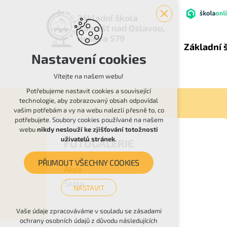
Základní škola
Náměšť nad Oslavou,
Husova 579
Základní 
Nastavení cookies
Vítejte na našem webu!
Potřebujeme nastavit cookies a související
technologie, aby zobrazovaný obsah odpovídal
vašim potřebám a vy na webu nalezli přesně to, co
potřebujete. Soubory cookies používané na našem
webu
nikdy neslouží ke zjišťování totožnosti
uživatelů stránek
.
FOTOGALERIE
PŘIJMOUT VŠECHNY COOKIES
Akce
Škola
NASTAVIT
Technická cookies
Vaše údaje zpracováváme v souladu se zásadami
ochrany osobních údajů z důvodu následujících
nutná pro provozování webu