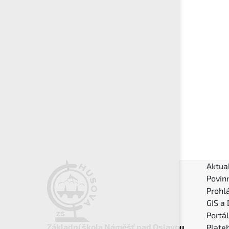
Aktual
Povin
Prohlá
GIS a
Portá
Základní škola Náměšť nad Oslavou
Plateb