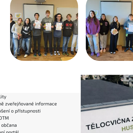
ity
ně zveřejňované informace
šení o přístupnosti
 DTM
l občana
ní portál