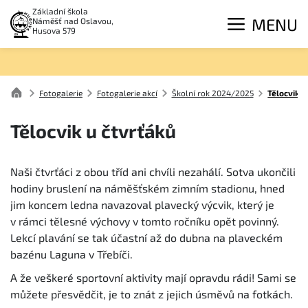
Základní škola
MENU
Náměšť nad Oslavou,
Husova 579
Fotogalerie
Fotogalerie akcí
Školní rok 2024/2025
Tělocvik u
Tělocvik u čtvrťáků
Naši čtvrťáci z obou tříd ani chvíli nezahálí. Sotva ukončili
hodiny bruslení na náměšťském zimním stadionu, hned
jim koncem ledna navazoval plavecký výcvik, který je
v rámci tělesné výchovy v tomto ročníku opět povinný.
Lekcí plavání se tak účastní až do dubna na plaveckém
bazénu Laguna v Třebíči.
A že veškeré sportovní aktivity mají opravdu rádi! Sami se
můžete přesvědčit, je to znát z jejich úsměvů na fotkách.