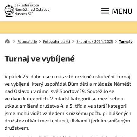
Základní škola
MENU
Náměšť nad Oslavou,
Husova 579
Fotogalerie
Fotogalerie akcí
Školní rok 2024/2025
Turnaj ve 
Turnaj ve vybíjené
V pátek 25. dubna se u nás v tělocvičně uskutečnil turnaj
ve vybíjené, který uspořádal Dům dětí a mládeže Náměšť
nad Oslavou v rámci své Sportovní 9. Soutěžilo se
ve dvou kategoriích. V mladší kategorii se mezi sebou
utkala smíšená družstva 4. a 5. tříd a ve starší kategorii
jsme mohli vidět vzhledem k nízkému počtu přihlášených
družstev utkání mezi chlapci, dívkami i jedním smíšeným
družstvem.