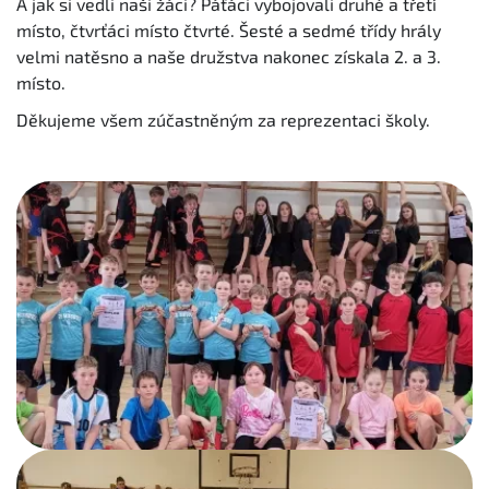
A jak si vedli naši žáci? Páťáci vybojovali druhé a třetí
místo, čtvrťáci místo čtvrté. Šesté a sedmé třídy hrály
velmi natěsno a naše družstva nakonec získala 2. a 3.
místo.
Děkujeme všem zúčastněným za reprezentaci školy.