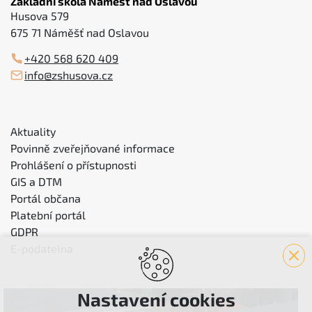
Základní škola Náměšť nad Oslavou
Husova 579
675 71 Náměšť nad Oslavou
+420 568 620 409
info@zshusova.cz
Aktuality
Povinně zveřejňované informace
Prohlášení o přístupnosti
GIS a DTM
Portál občana
Platební portál
GDPR
E-podatelna
Nastavení cookies