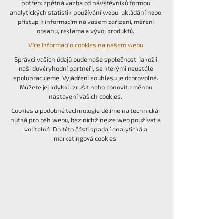
potřeb: zpětná vazba od návštěvníků formou
udržení kontextu stránek (session): případná
analytických statistik používání webu, ukládání nebo
přihlášení, volby jazyka, apod.
přístup k informacím na vašem zařízení, měření
obsahu, reklama a vývoj produktů.
Volitelná cookies
Více informací o cookies na našem webu
analytická pro anonymizované vyhodnocení
návštěvnosti
Správci vašich údajů bude naše společnost, jakož i
marketingová cookies (Google, Seznam,
naši důvěryhodní partneři, se kterými neustále
Facebook)
spolupracujeme. Vyjádření souhlasu je dobrovolné.
Můžete jej kdykoli zrušit nebo obnovit změnou
Více informací o cookies na našem webu
nastavení vašich cookies.
PŘIJMOUT VŠECHNY COOKIES
Cookies a podobné technologie dělíme na technická:
nutná pro běh webu, bez nichž nelze web používat a
volitelná. Do této části spadají analytická a
ODMÍTNOUT VOLITELNÁ
marketingová cookies.