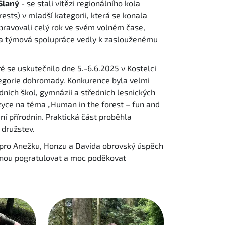
Slaný
- se stali vítězi regionálního kola
sts) v mladší kategorii, která se konala
ipravovali celý rok ve svém volném čase,
 a týmová spolupráce vedly k zaslouženému
ré se uskutečnilo dne 5.-6.6.2025 v Kostelci
ategorie dohromady. Konkurence byla velmi
dních škol, gymnázií a středních lesnických
zyce na téma „Human in the forest – fun and
ní přírodnin. Praktická část proběhla
 družstev.
to pro Anežku, Honzu a Davida obrovský úspěch
jednou pogratulovat a moc poděkovat