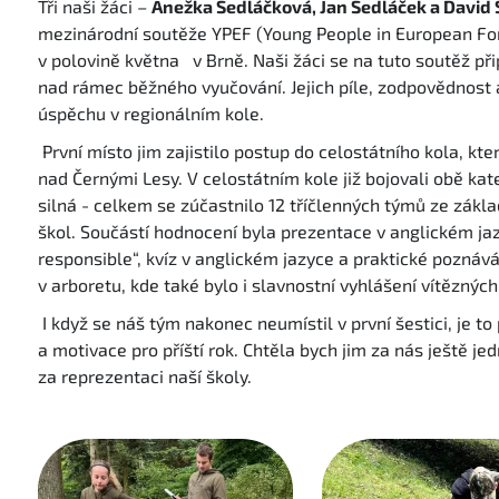
Tři naši žáci –
Anežka Sedláčková, Jan Sedláček a David 
mezinárodní soutěže YPEF (Young People in European Fore
v polovině května v Brně. Naši žáci se na tuto soutěž př
nad rámec běžného vyučování. Jejich píle, zodpovědnost
úspěchu v regionálním kole.
První místo jim zajistilo postup do celostátního kola, kte
nad Černými Lesy. V celostátním kole již bojovali obě k
silná - celkem se zúčastnilo 12 tříčlenných týmů ze zákla
škol. Součástí hodnocení byla prezentace v anglickém ja
responsible“, kvíz v anglickém jazyce a praktické poznává
v arboretu, kde také bylo i slavnostní vyhlášení vítězných
I když se náš tým nakonec neumístil v první šestici, je 
a motivace pro příští rok. Chtěla bych jim za nás ještě 
za reprezentaci naší školy.