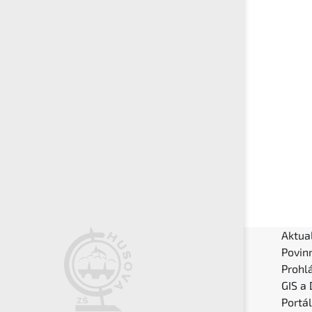
Aktual
Povin
Prohlá
GIS a
Portá