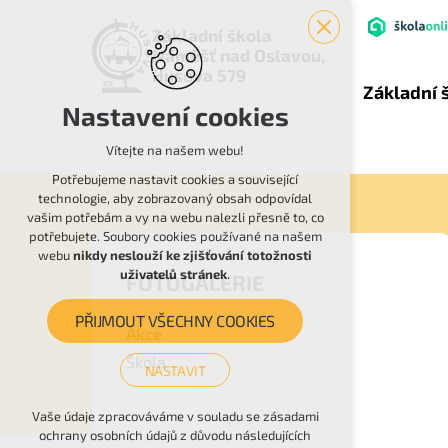
Základní škola
Náměšť nad Oslavou,
Husova 579
Základní 
Nastavení cookies
Vítejte na našem webu!
Potřebujeme nastavit cookies a související
technologie, aby zobrazovaný obsah odpovídal
vašim potřebám a vy na webu nalezli přesně to, co
potřebujete. Soubory cookies používané na našem
webu
nikdy neslouží ke zjišťování totožnosti
uživatelů stránek
.
FOTOGALERIE
PŘIJMOUT VŠECHNY COOKIES
Akce
Škola
NASTAVIT
Technická cookies
Vaše údaje zpracováváme v souladu se zásadami
ochrany osobních údajů z důvodu následujících
nutná pro provozování webu