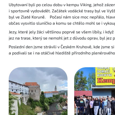
Ubytovaní byli po celou dobu v kempu Viking, jehož záze
i sportovně vydovádět. Začátek vodácké trasy byl ve Vyšš
byl ve Zlaté Koruně. Počasí nám sice moc nepřálo, hlavně
občas vysvitlo sluníčko a komu se chtělo mohl se i vykou
Jezy, které jely žáci většinou poprvé se všem líbily, i kd
jez na trase, který se nemohl jet z důvodu oprav, byl j
Poslední den jsme strávili v Českém Kruhově, kde jsme si
a podívali se i na otáčivé hlediště přírodního plenérovéh