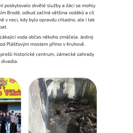
mí poskytovalo skvělé služby a žáci se mohly
ím Brodě, odkud začíná většina vodáků a cíl
 v noci, kdy bylo opravdu chladno, ale i tak
pat.
yž cákající voda občas někoho zmáčela. Jediný
ez pod Plášťovým mostem přímo v Kruhově.
 prošli historické centrum, zámecké zahrady
o divadla.