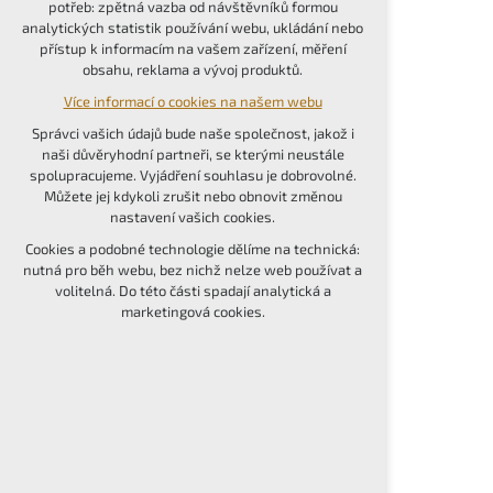
potřeb: zpětná vazba od návštěvníků formou
udržení kontextu stránek (session): případná
analytických statistik používání webu, ukládání nebo
přihlášení, volby jazyka, apod.
přístup k informacím na vašem zařízení, měření
obsahu, reklama a vývoj produktů.
Volitelná cookies
Více informací o cookies na našem webu
analytická pro anonymizované vyhodnocení
návštěvnosti
Správci vašich údajů bude naše společnost, jakož i
marketingová cookies (Google, Seznam,
naši důvěryhodní partneři, se kterými neustále
Facebook)
spolupracujeme. Vyjádření souhlasu je dobrovolné.
Můžete jej kdykoli zrušit nebo obnovit změnou
Více informací o cookies na našem webu
nastavení vašich cookies.
PŘIJMOUT VŠECHNY COOKIES
Cookies a podobné technologie dělíme na technická:
nutná pro běh webu, bez nichž nelze web používat a
volitelná. Do této části spadají analytická a
ODMÍTNOUT VOLITELNÁ
marketingová cookies.