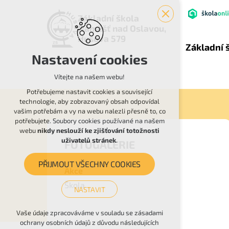
Základní škola
Náměšť nad Oslavou,
Husova 579
Základní 
Nastavení cookies
Vítejte na našem webu!
Potřebujeme nastavit cookies a související
technologie, aby zobrazovaný obsah odpovídal
vašim potřebám a vy na webu nalezli přesně to, co
potřebujete. Soubory cookies používané na našem
webu
nikdy neslouží ke zjišťování totožnosti
uživatelů stránek
.
FOTOGALERIE
PŘIJMOUT VŠECHNY COOKIES
Akce
Škola
NASTAVIT
Technická cookies
Vaše údaje zpracováváme v souladu se zásadami
ochrany osobních údajů z důvodu následujících
nutná pro provozování webu