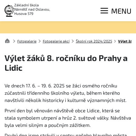
Základní škola
MENU
Náměšť nad Oslavou,
Husova 579
Fotogalerie
Fotogalerie akcí
Školní rok 2024/2025
Výlet žáků
Výlet žáků 8. ročníku do Prahy a
Lidic
Ve dnech 17. 6. – 19. 6. 2025 se žáci osmého ročníku
zúčastnili třídenního školního výletu, během kterého
navštívili několik historicky i kulturně významných míst.
První den byl věnován návštěvě obce Lidice, která se
stala symbolem utrpení a hrůz 2. světové války. Návštěva
byla velmi silným a poučným zážitkem.
Druhý den jsme strávili v centru našeho hlavního města.