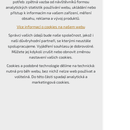
potřeb: zpětná vazba od návštěvníků formou
udržení kontextu stránek (session): případná
analytických statistik používání webu, ukládání nebo
přihlášení, volby jazyka, apod.
přístup k informacím na vašem zařízení, měření
obsahu, reklama a vývoj produktů.
Volitelná cookies
Více informací o cookies na našem webu
analytická pro anonymizované vyhodnocení
návštěvnosti
Správci vašich údajů bude naše společnost, jakož i
marketingová cookies (Google, Seznam,
naši důvěryhodní partneři, se kterými neustále
Facebook)
spolupracujeme. Vyjádření souhlasu je dobrovolné.
Můžete jej kdykoli zrušit nebo obnovit změnou
Více informací o cookies na našem webu
nastavení vašich cookies.
PŘIJMOUT VŠECHNY COOKIES
Cookies a podobné technologie dělíme na technická:
nutná pro běh webu, bez nichž nelze web používat a
volitelná. Do této části spadají analytická a
ODMÍTNOUT VOLITELNÁ
marketingová cookies.