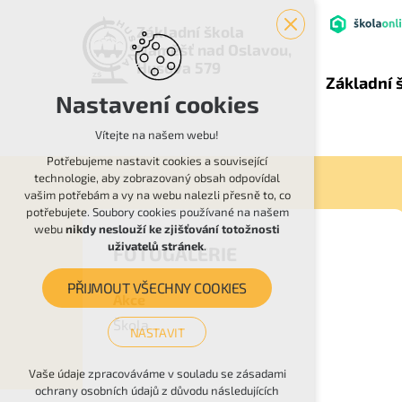
Základní škola
Náměšť nad Oslavou,
Husova 579
Základní 
Nastavení cookies
Vítejte na našem webu!
Potřebujeme nastavit cookies a související
technologie, aby zobrazovaný obsah odpovídal
vašim potřebám a vy na webu nalezli přesně to, co
potřebujete. Soubory cookies používané na našem
webu
nikdy neslouží ke zjišťování totožnosti
uživatelů stránek
.
FOTOGALERIE
PŘIJMOUT VŠECHNY COOKIES
Akce
Škola
NASTAVIT
Technická cookies
Vaše údaje zpracováváme v souladu se zásadami
ochrany osobních údajů z důvodu následujících
nutná pro provozování webu