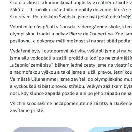
školu a zkusit si komunikovat anglicky v reálném životě 
žáků 7. – 9. ročníku zúčastnilo mobility do země, která 
školstvím. Po loňském Švédsku jsme byli ještě odvážnější
Velmi mile nás přijali v Gausdal videregående skole, kte
olympijskou tradici a odkaz Pierre de Coubertina. Zde jsm
posilovnu, a dokonce měli možnost si nabrat oběd podle sv
Vydařené byly i outdoorové aktivity, vyšlápli jsme si na 
jsme sílu vodopádů a zažili projížďku lodí po nejznámějš
„učebnicí zeměpisu“, během jedné cesty jsme na vlastní oči
s nadmořskou výškou a také jsme si užili pravou letní ko
Ve městě Lillehammer jsme zavítali do olympijského muz
a vyzkoušeli si biatlonovou střelbu. Velkým zážitkem byla
noci, kdy slunce zapadá pozdě a ani po jeho západu nen
Všichni si odnášíme nezapomenutelné zážitky a zkušeno
zavítáme příště.