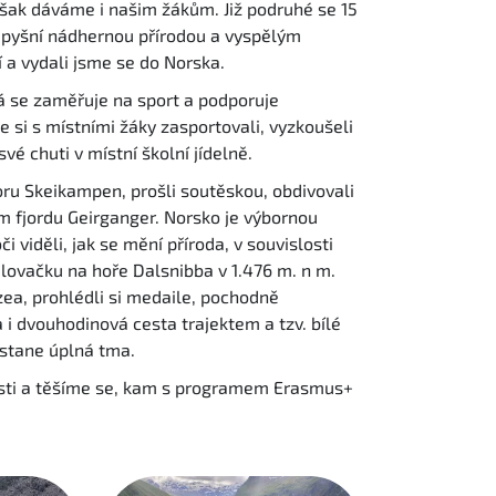
však dáváme i našim žákům. Již podruhé se 15
se pyšní nádhernou přírodou a vyspělým
 a vydali jsme se do Norska.
rá se zaměřuje na sport a podporuje
e si s místními žáky zasportovali, vyzkoušeli
é chuti v místní školní jídelně.
horu Skeikampen, prošli soutěskou, obdivovali
ím fjordu Geirganger. Norsko je výbornou
 viděli, jak se mění příroda, v souvislosti
ulovačku na hoře Dalsnibba v 1.476 m. n m.
ea, prohlédli si medaile, pochodně
 i dvouhodinová cesta trajektem a tzv. bílé
astane úplná tma.
sti a těšíme se, kam s programem Erasmus+