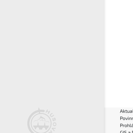
Aktual
Povin
Prohlá
GIS a