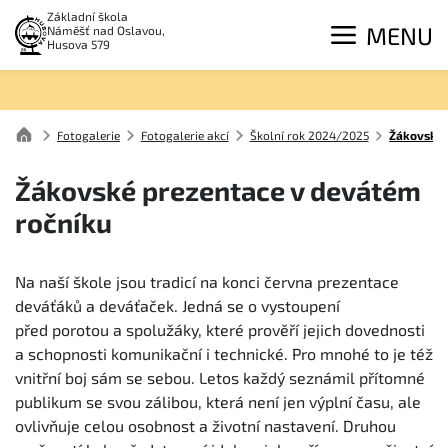
Základní škola
MENU
Náměšť nad Oslavou,
Husova 579
Fotogalerie
Fotogalerie akcí
Školní rok 2024/2025
Žákovské 
Žákovské prezentace v devátém
ročníku
Na naší škole jsou tradicí na konci června prezentace
deváťáků a deváťaček. Jedná se o vystoupení
před porotou a spolužáky, které prověří jejich dovednosti
a schopnosti komunikační i technické. Pro mnohé to je též
vnitřní boj sám se sebou. Letos každý seznámil přítomné
publikum se svou zálibou, která není jen výplní času, ale
ovlivňuje celou osobnost a životní nastavení. Druhou