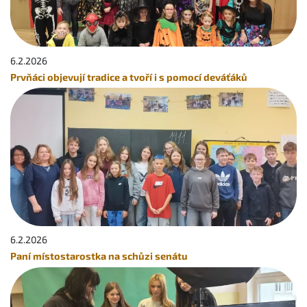
6.2.
2026
Prvňáci objevují tradice a tvoří i s pomocí deváťáků
6.2.
2026
Paní místostarostka na schůzi senátu