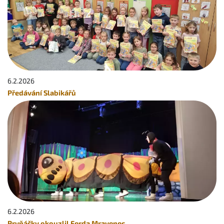
6.2.
2026
Předávání Slabikářů
6.2.
2026
Prvňáčky okouzlil Ferda Mravenec