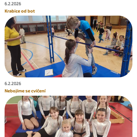
6.2.
2026
Krabice od bot
6.2.
2026
Nebojíme se cvičení