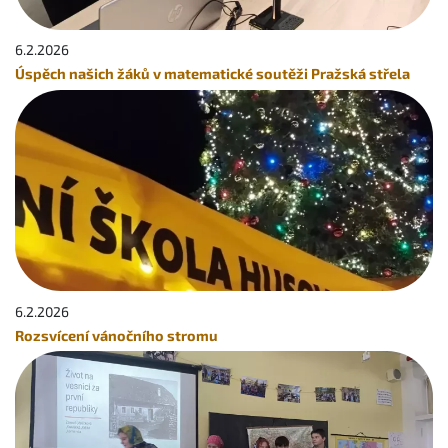
6.2.
2026
Úspěch našich žáků v matematické soutěži Pražská střela
6.2.
2026
Rozsvícení vánočního stromu